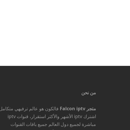
اشتراك سمارترز برو لمدة 12 شهر
السعر
السعر
199
ر.س
99
ر.س
الأصلي
الحالي
إضافة إلى السلة
هو:
هو:
199 ر.س.
99 ر.س.
من نحن
متجر Falcon iptv
فالكون هو عالم ترفيهي متكامل 
اشترك iptv الأشهر والأكثر استقرار، قنوات iptv
مباشرة لجميع دول العالم جميع باقات القنوات