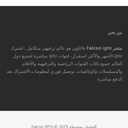
هو:
145 ر.س.
إضافة إلى السلة
299 ر.س.
من نحن
متجر Falcon iptv
فالكون هو عالم ترفيهي متكامل ، اشترك
iptv الأشهر والأكثر استقرار، قنوات iptv مباشرة لجميع دول
العالم جميع باقات القنوات الرياضية والترفيهية والأفلام
والمسلسلات والوثائقيات، توصيل فوري لمعلومات الاشتراك بعد
الدفع مباشرة
الحقوق محفوظة Falcon IPTV © 2025